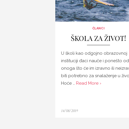
ČLANCI
ŠKOLA ZA ŽIVOT!
U školi kao odgojno obrazovnoj
instituciji đaci nauče i ponešto od
onoga što će im izravno ili neizr
biti potrebno za snalaženje u živo
Hoće …
Read More ›
Posted
14/08/2019
on