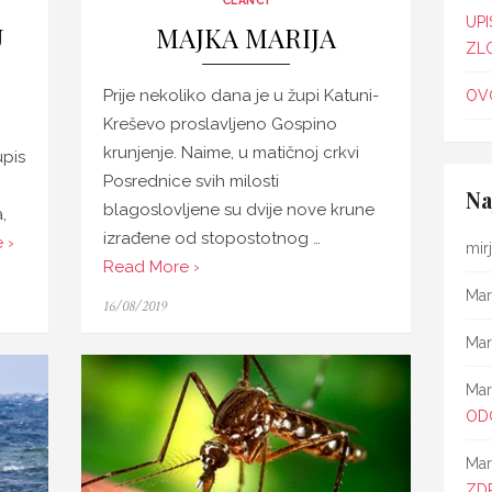
ČLANCI
UPI
U
MAJKA MARIJA
ZL
Prije nekoliko dana je u župi Katuni-
OVO
Kreševo proslavljeno Gospino
krunjenje. Naime, u matičnoj crkvi
pis
Posrednice svih milosti
Na
blagoslovljene su dvije nove krune
,
izrađene od stopostotnog …
 ›
mir
Read More ›
Mar
Posted
16/08/2019
on
Mar
Mar
OD
Mar
ZD