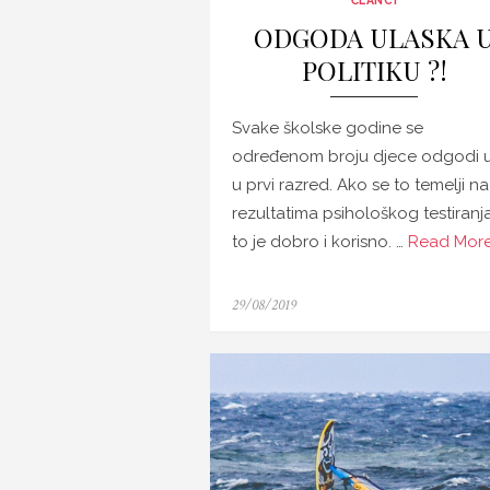
ČLANCI
ODGODA ULASKA 
POLITIKU ?!
Svake školske godine se
određenom broju djece odgodi u
u prvi razred. Ako se to temelji na
rezultatima psihološkog testiranja
to je dobro i korisno. …
Read More
Posted
29/08/2019
on