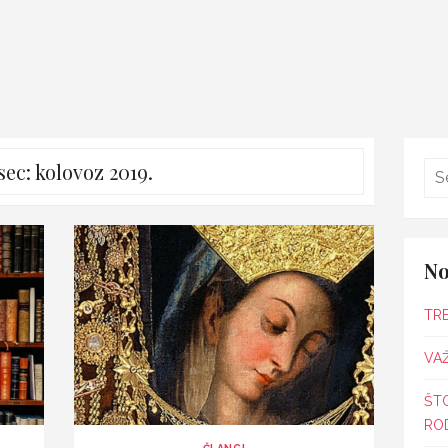
sec:
kolovoz 2019.
No
TR
VAŽ
ŠT
ROD