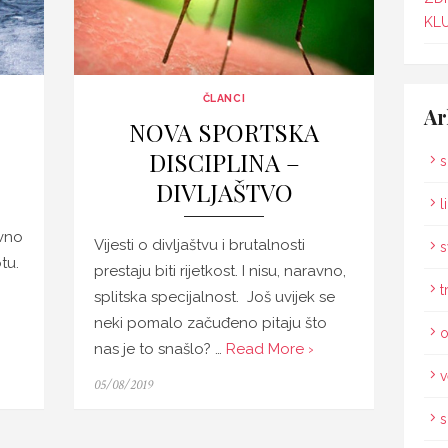
KLU
ČLANCI
Ar
NOVA SPORTSKA
DISCIPLINA –
s
DIVLJAŠTVO
l
avno
Vijesti o divljaštvu i brutalnosti
s
tu.
prestaju biti rijetkost. I nisu, naravno,
t
splitska specijalnost. Još uvijek se
neki pomalo začuđeno pitaju što
o
nas je to snašlo? …
Read More ›
v
Posted
05/08/2019
on
s