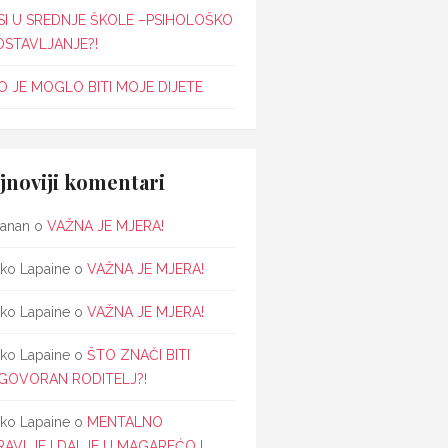
SI U SREDNJE ŠKOLE –PSIHOLOŠKO
OSTAVLJANJE?!
 JE MOGLO BITI MOJE DIJETE
jnoviji komentari
janan
o
VAŽNA JE MJERA!
ko Lapaine
o
VAŽNA JE MJERA!
ko Lapaine
o
VAŽNA JE MJERA!
ko Lapaine
o
ŠTO ZNAČI BITI
GOVORAN RODITELJ?!
ko Lapaine
o
MENTALNO
RAVLJE I DALJE U MAGAREĆOJ