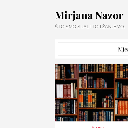
Skip
Mirjana Nazor
to
content
ŠTO SMO SIJALI TO I ŽANJEMO.
Mje