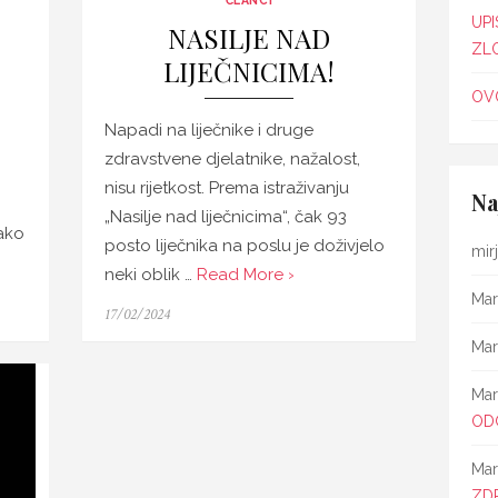
ČLANCI
UPI
NASILJE NAD
ZL
LIJEČNICIMA!
OVO
Napadi na liječnike i druge
zdravstvene djelatnike, nažalost,
nisu rijetkost. Prema istraživanju
Na
„Nasilje nad liječnicima“, čak 93
ako
posto liječnika na poslu je doživjelo
mir
neki oblik …
Read More ›
Mar
Posted
17/02/2024
on
Mar
Mar
OD
Mar
ZD