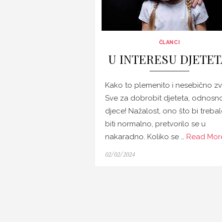
ČLANCI
U INTERESU DJETET
Kako to plemenito i nesebično zv
Sve za dobrobit djeteta, odnosn
djece! Nažalost, ono što bi treba
biti normalno, pretvorilo se u
nakaradno. Koliko se …
Read More
Posted
02/02/2024
on