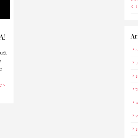
KLU
A!
Ar
s
uči.
o
l
lo
s
 ›
t
o
v
s