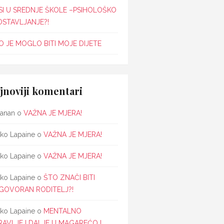
SI U SREDNJE ŠKOLE –PSIHOLOŠKO
OSTAVLJANJE?!
 JE MOGLO BITI MOJE DIJETE
jnoviji komentari
janan
o
VAŽNA JE MJERA!
ko Lapaine
o
VAŽNA JE MJERA!
ko Lapaine
o
VAŽNA JE MJERA!
ko Lapaine
o
ŠTO ZNAČI BITI
GOVORAN RODITELJ?!
ko Lapaine
o
MENTALNO
RAVLJE I DALJE U MAGAREĆOJ