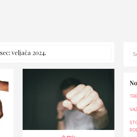
sec:
veljača 2024.
No
TR
VAŽ
ŠT
ROD