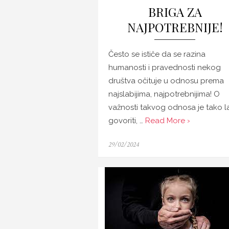
BRIGA ZA
NAJPOTREBNIJE!
Često se ističe da se razina
humanosti i pravednosti nekog
društva očituje u odnosu prema
najslabijima, najpotrebnijima! O
važnosti takvog odnosa je tako l
govoriti, …
Read More ›
Posted
29/02/2024
on