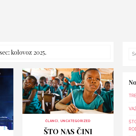
sec:
kolovoz 2025.
No
TR
VAŽ
ČLANCI
,
UNCATEGORIZED
ŠT
ŠTO NAS ČINI
ROD