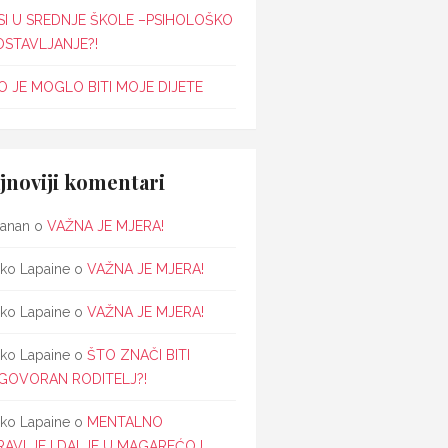
SI U SREDNJE ŠKOLE –PSIHOLOŠKO
OSTAVLJANJE?!
 JE MOGLO BITI MOJE DIJETE
jnoviji komentari
janan
o
VAŽNA JE MJERA!
ko Lapaine
o
VAŽNA JE MJERA!
ko Lapaine
o
VAŽNA JE MJERA!
ko Lapaine
o
ŠTO ZNAČI BITI
GOVORAN RODITELJ?!
ko Lapaine
o
MENTALNO
RAVLJE I DALJE U MAGAREĆOJ