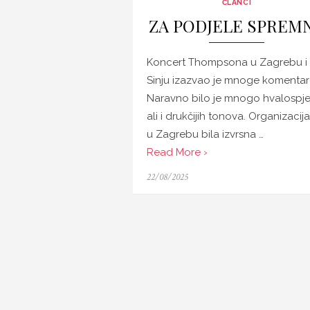
ČLANCI
ZA PODJELE SPREMN
Koncert Thompsona u Zagrebu i
Sinju izazvao je mnoge komentar
Naravno bilo je mnogo hvalospje
ali i drukčijih tonova. Organizacija
u Zagrebu bila izvrsna …
Read More ›
Posted
22/08/2025
on