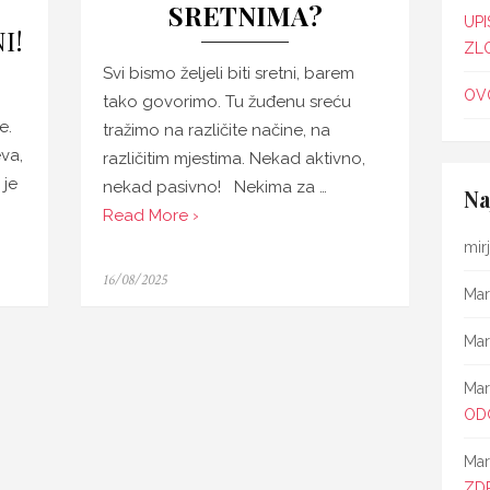
SRETNIMA?
UPI
I!
ZL
Svi bismo željeli biti sretni, barem
OVO
tako govorimo. Tu žuđenu sreću
e.
tražimo na različite načine, na
va,
različitim mjestima. Nekad aktivno,
 je
nekad pasivno! Nekima za …
Na
Read More ›
mir
Posted
16/08/2025
Mar
on
Mar
Mar
OD
Mar
ZD