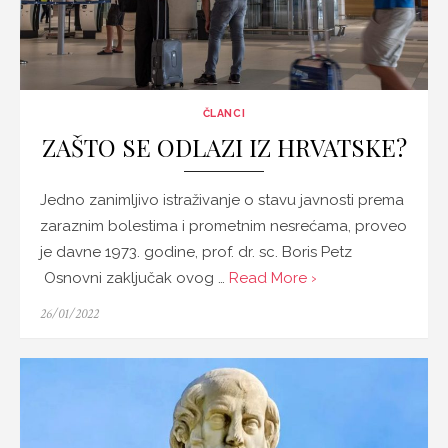
ČLANCI
ZAŠTO SE ODLAZI IZ HRVATSKE?
Jedno zanimljivo istraživanje o stavu javnosti prema
zaraznim bolestima i prometnim nesrećama, proveo
je davne 1973. godine, prof. dr. sc. Boris Petz
Osnovni zaključak ovog …
Read More ›
Posted
26/01/2022
on