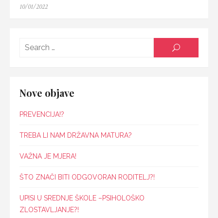
Posted
10/01/2022
on
Searc
SEARCH
for:
Nove objave
PREVENCIJA!?
TREBA LI NAM DRŽAVNA MATURA?
VAŽNA JE MJERA!
ŠTO ZNAČI BITI ODGOVORAN RODITELJ?!
UPISI U SREDNJE ŠKOLE –PSIHOLOŠKO
ZLOSTAVLJANJE?!