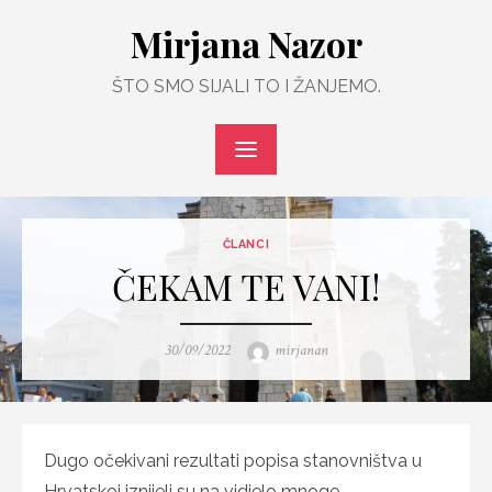
Skip
Mirjana Nazor
to
content
ŠTO SMO SIJALI TO I ŽANJEMO.
ČLANCI
ČEKAM TE VANI!
Posted
Author
30/09/2022
mirjanan
on
Dugo očekivani rezultati popisa stanovništva u
Hrvatskoj iznijeli su na vidjelo mnoge