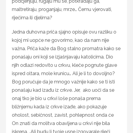
podcjenjuju, rugaju mu se, potkradaju ga,
maltretiraju, proganjaju, mrze… Čemu vjerovati,
riječima ili djelima?
Jedna duhovna priča sjajno opisuje ovu razliku o
kojoj mi uopće ne govorimo, kao da nam nije
važna. Priča kaže da Bog stalno promatra kako se
ponašaju oni koji se izjašnjavaju katolicima. Dio
njih odlazi redovito u crkvu, kleče pognute glave
ispred oltara, mole krunicu… Ali je li to dovoljno?
Bog poručuje da je mnogo važnije kako se ti isti
ponašaju kad izađu iz crkve. Jer, ako uoči da se
onaj tko je bio u crkvi loše ponaša prema
bližnjemu kada iz crkve izađe, ako pokazuje
oholost, sebičnost, zavist, pohlepnost onda će
On znati da molitva obavljena u crkvi nije bila
iskrena. „Ali budu li tvoje usne izgovarale riječi