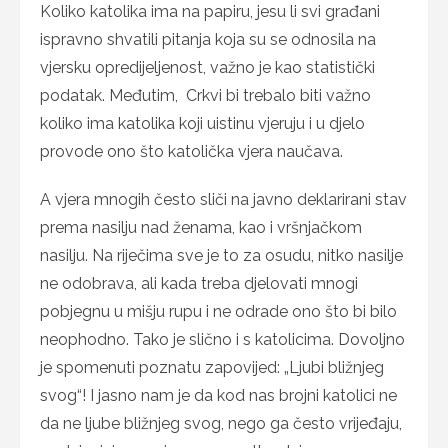
Koliko katolika ima na papiru, jesu li svi građani
ispravno shvatili pitanja koja su se odnosila na
vjersku opredijeljenost, važno je kao statistički
podatak. Međutim, Crkvi bi trebalo biti važno
koliko ima katolika koji uistinu vjeruju i u djelo
provode ono što katolička vjera naučava.
A
vjera mnogih često sliči na javno deklarirani stav
prema nasilju nad ženama, kao i vršnjačkom
nasilju. Na riječima sve je to za osudu, nitko nasilje
ne odobrava, ali kada treba djelovati mnogi
pobjegnu u mišju rupu i ne odrade ono što bi bilo
neophodno. Tako je slično i s katolicima. Dovoljno
je spomenuti poznatu zapovijed: „Ljubi bližnjeg
svog“! I jasno nam je da kod nas brojni katolici ne
da ne ljube bližnjeg svog, nego ga često vrijeđaju,