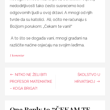
nedodirljivosti tako često susrećemo kod
odgovornih ljudi u ovoj državi. A mnogi od njih
tvrde da su katolici. Ali, očito ne računaju s
Božjom porukom: „Čekam te vani!“
A to što se događa vani, mnogi građani na
različite načine osjećaju na svojim leđima.
na
1 komentar
ČEKAM
TE
VANI!
Navigacija
NITKO NE ŽELI BITI
ŠKOLSTVO U
objava
PROFESOR MATEMATIKE
HRVATSKOJ
– KOGA BRIGA?!
One Reply to “ČEKAM TE