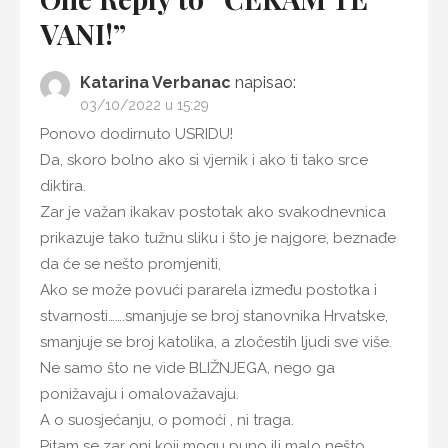
VANI!”
Katarina Verbanac
napisao:
03/10/2022 u 15:29
Ponovo dodirnuto USRIDU!
Da, skoro bolno ako si vjernik i ako ti tako srce
diktira.
Zar je važan ikakav postotak ako svakodnevnica
prikazuje tako tužnu sliku i što je najgore, beznađe
da će se nešto promjeniti,
Ako se može povući pararela između postotka i
stvarnosti…….smanjuje se broj stanovnika Hrvatske,
smanjuje se broj katolika, a zločestih ljudi sve više.
Ne samo što ne vide BLIŽNJEGA, nego ga
ponižavaju i omalovažavaju.
A o suosjećanju, o pomoći , ni traga.
Pitam se zar oni koji mogu puno ili malo nešto