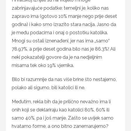
zabrinjavajuće podatke: temeljni je, koliko nas
zapravo ima (gotovo 10% manje nego prije deset
godina) i kako smo izrazito stara nacija. Jasno da
je među podacima i onaj o postotku katolika.
Mnogi su ostali iznenađeni, jer nas ima „samo“
78.97%, a prije deset godina bilo nas je 86.3%! Ali
neki pokazatelji govore da je na nedjeljnim
misama tek oko 19% vjernika.
Bilo bi razumnije da nas više brine što nestajemo,
polako ali sigurno, bili katolici ili ne.
Međutim, rekla bih da je prilično nevažno ima li
onih koji se deklariraju kao katolici 80%, 60% ili
samo 40%, pa i još manje. Zašto se uvijek samo
hvatamo forme, a ono bitno zanemarujemo?