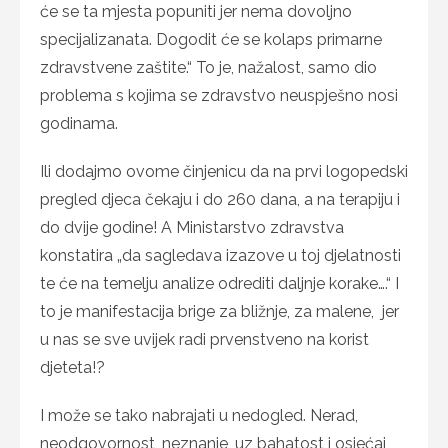
će se ta mjesta popuniti jer nema dovoljno
specijalizanata. Dogodit će se kolaps primarne
zdravstvene zaštite.“ To je, nažalost, samo dio
problema s kojima se zdravstvo neuspješno nosi
godinama.
Ili dodajmo ovome činjenicu da na prvi logopedski
pregled djeca čekaju i do 260 dana, a na terapiju i
do dvije godine! A Ministarstvo zdravstva
konstatira „da sagledava izazove u toj djelatnosti
te će na temelju analize odrediti daljnje korake….“ I
to je manifestacija brige za bližnje, za malene, jer
u nas se sve uvijek radi prvenstveno na korist
djeteta!?
I može se tako nabrajati u nedogled. Nerad,
neodgovornost, neznanje, uz bahatost i osjećaj