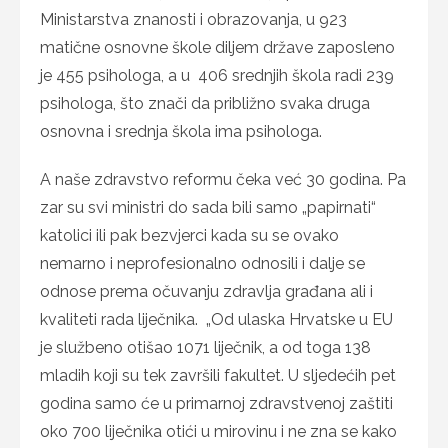
Ministarstva znanosti i obrazovanja, u 923
matične osnovne škole diljem države zaposleno
je 455 psihologa, a u 406 srednjih škola radi 239
psihologa, što znači da približno svaka druga
osnovna i srednja škola ima psihologa.
A naše zdravstvo reformu čeka već 30 godina. Pa
zar su svi ministri do sada bili samo „papirnati“
katolici ili pak bezvjerci kada su se ovako
nemarno i neprofesionalno odnosili i dalje se
odnose prema očuvanju zdravlja građana ali i
kvaliteti rada liječnika. „Od ulaska Hrvatske u EU
je službeno otišao 1071 liječnik, a od toga 138
mladih koji su tek završili fakultet. U sljedećih pet
godina samo će u primarnoj zdravstvenoj zaštiti
oko 700 liječnika otići u mirovinu i ne zna se kako