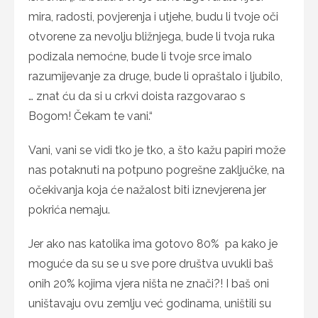
mira, radosti, povjerenja i utjehe, budu li tvoje oči
otvorene za nevolju bližnjega, bude li tvoja ruka
podizala nemoćne, bude li tvoje srce imalo
razumijevanje za druge, bude li opraštalo i ljubilo,
… znat ću da si u crkvi doista razgovarao s
Bogom! Čekam te vani.“
Vani, vani se vidi tko je tko, a što kažu papiri može
nas potaknuti na potpuno pogrešne zaključke, na
očekivanja koja će nažalost biti iznevjerena jer
pokrića nemaju.
Jer ako nas katolika ima gotovo 80% pa kako je
moguće da su se u sve pore društva uvukli baš
onih 20% kojima vjera ništa ne znači?! I baš oni
uništavaju ovu zemlju već godinama, uništili su