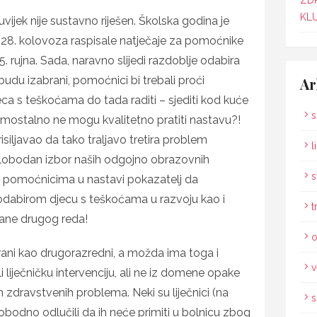
ZD
KLU
vijek nije sustavno riješen. Školska godina je
 28. kolovoza raspisale natječaje za pomoćnike
o 5. rujna. Sada, naravno slijedi razdoblje odabira
udu izabrani, pomoćnici bi trebali proći
Ar
ca s teškoćama do tada raditi – sjediti kod kuće
s
 samostalno ne mogu kvalitetno pratiti nastavu?!
prisiljavao da tako traljavo tretira problem
l
slobodan izbor naših odgojno obrazovnih
s
ma pomoćnicima u nastavi pokazatelj da
dabirom djecu s teškoćama u razvoju kao i
t
ađane drugog reda!
o
tirani kao drugorazredni, a možda ima toga i
v
li liječničku intervenciju, ali ne iz domene opake
h zdravstvenih problema. Neki su liječnici (na
s
lobodno odlučili da ih neće primiti u bolnicu zbog