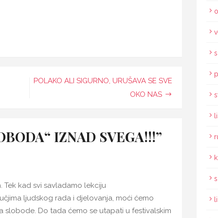
o
v
s
p
POLAKO ALI SIGURNO, URUŠAVA SE SVE
OKO NAS
s
l
LOBODA“ IZNAD SVEGA!!!”
r
k
s
. Tek kad svi savladamo lekciju
čjima ljudskog rada i djelovanja, moći ćemo
l
 slobode. Do tada ćemo se utapati u festivalskim