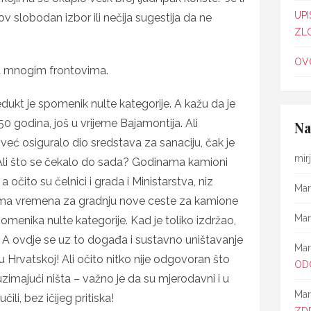
UPI
v slobodan izbor ili nečija sugestija da ne
ZL
OVO
na mnogim frontovima.
ukt je spomenik nulte kategorije. A kažu da je
50 godina, još u vrijeme Bajamontija. Ali
Na
e već osiguralo dio sredstava za sanaciju, čak je
mir
 Ali što se čekalo do sada? Godinama kamioni
očito su čelnici i grada i Ministarstva, niz
Mar
ima vremena za gradnju nove ceste za kamione
Mar
omenika nulte kategorije. Kad je toliko izdržao,
. A ovdje se uz to događa i sustavno uništavanje
Mar
u Hrvatskoj! Ali očito nitko nije odgovoran što
OD
imajući ništa – važno je da su mjerodavni i u
Mar
ili, bez ičijeg pritiska!