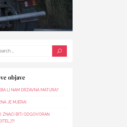
Search
SEARCH
for:
ve objave
EBA LI NAM DRŽAVNA MATURA?
NA JE MJERA!
O ZNAČI BITI ODGOVORAN
ITELJ?!