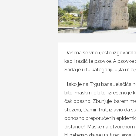
Danima se vrlo često izgovarala 
kao i različite psovke. A psovke
Sada je u tu kategoriju ušla i ri
I tako je na Trgu bana Jelačića
bilo, maski nije bilo, izrečeno je
čak opasno. Zbunjuje, barem me
stožeru, Damir Trut, izjavio da 
odnosno preporučenih epidemiol
distance! Maske na otvorenom nis
bi nalagao da se u situacijama u k