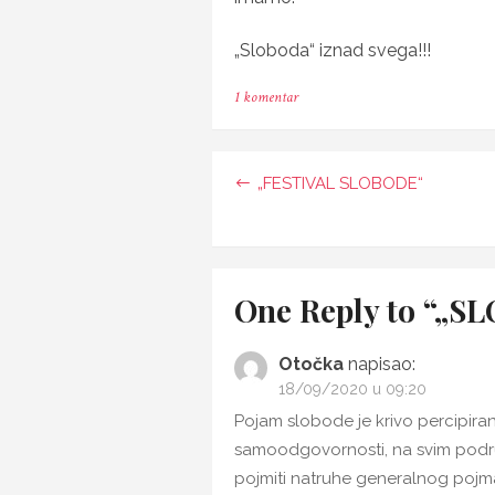
„Sloboda“ iznad svega!!!
na
1 komentar
„SLOBODA“
IZNAD
SVEGA!!!
Navigacija
„FESTIVAL SLOBODE“
objava
One Reply to “„S
Otočka
napisao:
18/09/2020 u 09:20
Pojam slobode je krivo percipiran
samoodgovornosti, na svim podru
pojmiti natruhe generalnog pojma