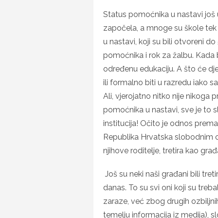
Status pomoćnika u nastavi još u
započela, a mnoge su škole tek
u nastavi, koji su bili otvoreni d
pomoćnika i rok za žalbu. Kada b
određenu edukaciju. A što će dje
ili formalno biti u razredu iako
Ali, vjerojatno nitko nije nikoga 
pomoćnika u nastavi, sve je to 
institucija! Očito je odnos pre
Republika Hrvatska slobodnim o
njihove roditelje, tretira kao gr
Još su neki naši građani bili tre
danas. To su svi oni koji su treba
zaraze, već zbog drugih ozbiljni
temelju informacija iz medija), s