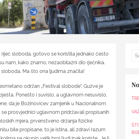
riječ sloboda, gotovo se koristila jednako često
 su nam, kako znamo, nezaobilazni dio rječnika.
ječ sloboda. Ma što ona ljudima značila!
No
 nesmetano održan „Festival slobode“. Gužve je
 koješta. Ponešto i suvislo, a uglavnom nesuvislo,
TR
ne, da je Božinovićev zamjenik u Nacionalnom
su se prosvjednici uglavnom pridržavali propisanih
VAŽ
oških mjera, prvenstveno držanja fizičke
ŠT
u bile propisane, to je istina, ali zdravi razum
ROD
ojima se okupio velik broj ljudi ipak koriste. Je li