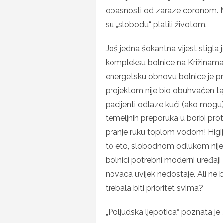
opasnosti od zaraze coronom. Na
su „slobodu“ platili životom.
Još jedna šokantna vijest stigla
kompleksu bolnice na Križinama 
energetsku obnovu bolnice je prij
projektom nije bio obuhvaćen ta
pacijenti odlaze kući (ako mogu)
temeljnih preporuka u borbi prot
pranje ruku toplom vodom! Higije
to eto, slobodnom odlukom nije 
bolnici potrebni moderni uređaji za
novaca uvijek nedostaje. Ali ne 
trebala biti prioritet svima?
„Poljudska ljepotica“ poznata je