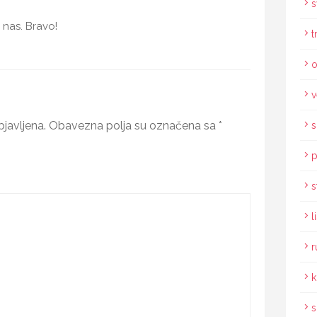
s
 nas. Bravo!
t
o
v
javljena.
Obavezna polja su označena sa
*
s
p
s
l
r
k
s