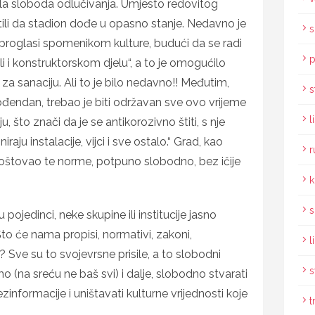
šala sloboda odlučivanja. Umjesto redovitog
li da stadion dođe u opasno stanje. Nedavno je
s
proglasi spomenikom kulture, budući da se radi
p
 i konstruktorskom djelu“, a to je omogućilo
za sanaciju. Ali to je bilo nedavno!! Međutim,
s
rođendan, trebao je biti održavan sve ovo vrijeme
l
, što znači da je se antikorozivno štiti, s nje
iraju instalacije, vijci i sve ostalo.“ Grad, kao
r
 poštovao te norme, potpuno slobodno, bez ičije
k
s
pojedinci, neke skupine ili institucije jasno
Što će nama propisi, normativi, zakoni,
l
Sve su to svojevrsne prisile, a to slobodni
s
o (na sreću ne baš svi) i dalje, slobodno stvarati
dezinformacije i uništavati kulturne vrijednosti koje
t