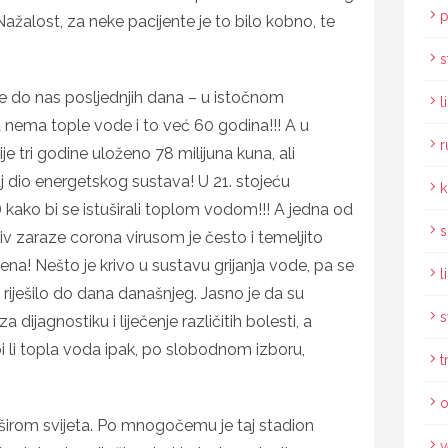
p
žalost, za neke pacijente je to bilo kobno, te
s
 je do nas posljednjih dana – u istočnom
l
nema tople vode i to već 60 godina!!! A u
r
e tri godine uloženo 78 milijuna kuna, ali
j dio energetskog sustava! U 21. stojeću
k
 kako bi se istuširali toplom vodom!!! A jedna od
s
iv zaraze corona virusom je često i temeljito
na! Nešto je krivo u sustavu grijanja vode, pa se
l
riješilo do dana današnjeg. Jasno je da su
s
 dijagnostiku i liječenje različitih bolesti, a
bi li topla voda ipak, po slobodnom izboru,
t
o
 širom svijeta. Po mnogočemu je taj stadion
v