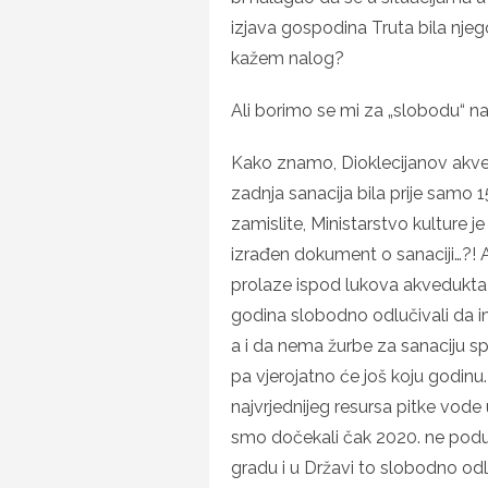
izjava gospodina Truta bila njego
kažem nalog?
Ali borimo se mi za „slobodu“ 
Kako znamo, Dioklecijanov akved
zadnja sanacija bila prije samo 1
zamislite, Ministarstvo kulture j
izrađen dokument o sanaciji…?!
prolaze ispod lukova akvedukta a 
godina slobodno odlučivali da 
a i da nema žurbe za sanaciju sp
pa vjerojatno će još koju godinu
najvrjednijeg resursa pitke vode 
smo dočekali čak 2020. ne poduz
gradu i u Državi to slobodno odluč