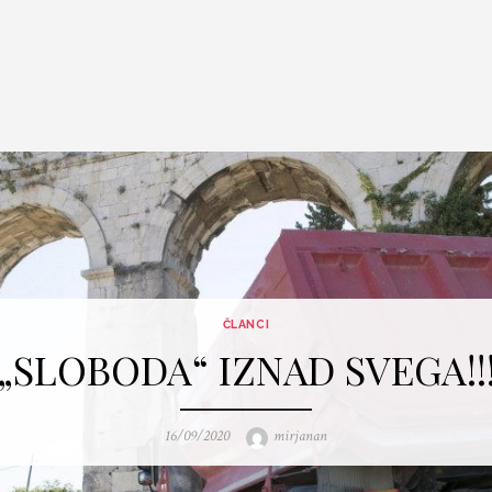
ČLANCI
„SLOBODA“ IZNAD SVEGA!!
Posted
Author
16/09/2020
mirjanan
on