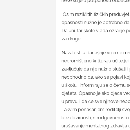
neke su je u potpunosti odbacil
Osim različitih fizičkih preduvje
opasnosti nužno je potrebno da 
Da unutar škole vlada ozračje po
za druge.
Nažalost, u današnje vrijeme mno
nepromišljeno kritiziraju učitelje
zaključuje da nije nužno slušati i
neophodno da, ako se pojavi koji
u školu i informiraju se o čemu 
djeteta. Opasno je ako djeca već 
u pravu, i da će sve njihove nepodo
Takvim ponašanjem roditelji svoju
bezobzirnosti, neodgovornosti 
urušavanje mentalnog zdravlja d