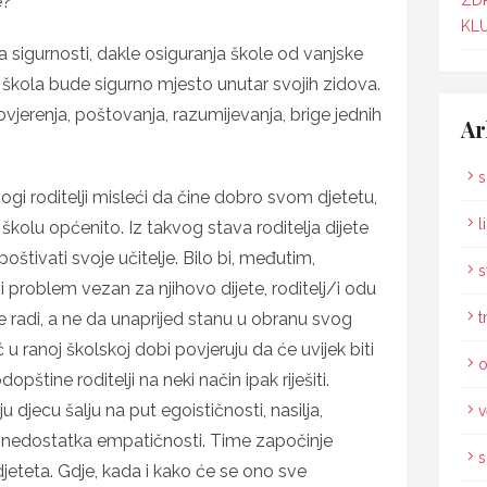
e?
ZD
KLU
ta sigurnosti, dakle osiguranja škole od vanjske
škola bude sigurno mjesto unutar svojih zidova.
vjerenja, poštovanja, razumijevanja, brige jednih
Ar
s
gi roditelji misleći da čine dobro svom djetetu,
l
 i školu općenito. Iz takvog stava roditelja dijete
 poštivati svoje učitelje. Bilo bi, međutim,
s
 problem vezan za njihovo dijete, roditelj/i odu
se radi, a ne da unaprijed stanu u obranu svog
t
u ranoj školskoj dobi povjeruju da će uvijek biti
o
pštine roditelji na neki način ipak riješiti.
 djecu šalju na put egoističnosti, nasilja,
v
i nedostatka empatičnosti. Time započinje
s
jeteta. Gdje, kada i kako će se ono sve