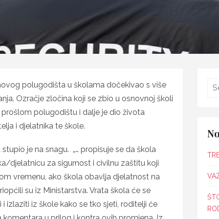
novog polugodišta u školama dočekivao s više
anja. Ozračje zločina koji se zbio u osnovnoj školi
prošlom polugodištu i dalje je dio života
ja i djelatnika te škole.
No
stupio je na snagu. „… propisuje se da škola
TR
/djelatnicu za sigurnost i civilnu zaštitu koji
m vremenu, ako škola obavlja djelatnost na
VAŽ
priopćili su iz Ministarstva. Vrata škola će se
ŠT
 izlaziti iz škole kako se tko sjeti, roditelji će
ROD
a komentara u prilog i kontra ovih promjena. Iz