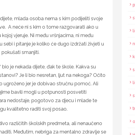
p
s
 dijete, mlada osoba nema s kim podijeliti svoje
ve. A neće ni s kim o tome razgovarati ako u
l
u kojoj vjeruje. Ni među vršnjacima, ni među
sebi i pitanje je koliko će dugo izdržati živjeti u
r
u pokušati smanjiti.
k
“ bio je nekada dijete, đak te škole. Kakva su
s
stanovi? Je li bio nesretan, ljut na nekoga? Očito
l
lo ugroženo jer je dobivao stručnu pomoć. Ali
e njime bavili mogli u potpunosti posvetiti
s
ara nedostaje, pogotovo za djecu i mlade te
gu kvalitetno raditi svoj posao.
t
o
ivo različitih školskih predmeta, ali nenaučeno
aditi. Međutim, nebriga za mentalno zdravlje se
v