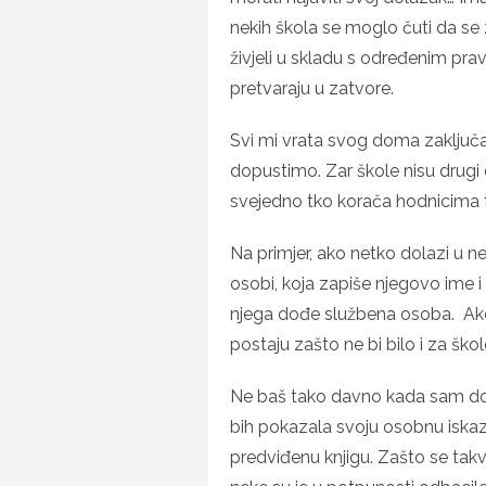
nekih škola se moglo čuti da se
živjeli u skladu s određenim prav
pretvaraju u zatvore.
Svi mi vrata svog doma zaključa
dopustimo. Zar škole nisu drug
svejedno tko korača hodnicima
Na primjer, ako netko dolazi u nek
osobi, koja zapiše njegovo ime i
njega dođe službena osoba. Ako
postaju zašto ne bi bilo i za ško
Ne baš tako davno kada sam dola
bih pokazala svoju osobnu iskazni
predviđenu knjigu. Zašto se takv