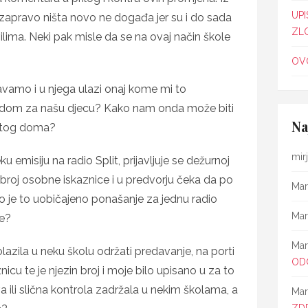
UPI
 zapravo ništa novo ne događa jer su i do sada
ZL
ilima. Neki pak misle da se na ovaj način škole
OVO
vamo i u njega ulazi onaj kome mi to
i dom za našu djecu? Kako nam onda može biti
Na
 tog doma?
mir
u emisiju na radio Split, prijavljuje se dežurnoj
 broj osobne iskaznice i u predvorju čeka da po
Mar
 je to uobičajeno ponašanje za jednu radio
Mar
le?
Mar
zila u neku školu održati predavanje, na porti
OD
cu te je njezin broj i moje bilo upisano u za to
a ili slična kontrola zadržala u nekim školama, a
Mar