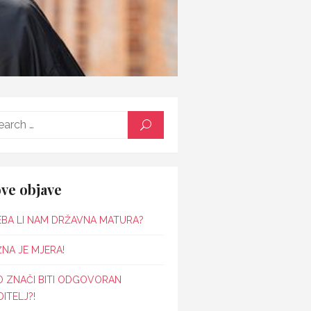
Search
SEARCH
for:
ve objave
EBA LI NAM DRŽAVNA MATURA?
NA JE MJERA!
O ZNAČI BITI ODGOVORAN
ITELJ?!