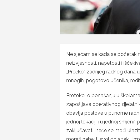
Ne sjećam se kada se početak 
neizvjesnosti, napetosti i iščekiv
„Prečko“ zadnjeg radnog dana u 
mnogih, pogotovo učenika, roditel
Protokol o ponašanju u školama 
zapošljava operativnog djelatnika
obavlja poslove u punome radno
jednoj lokaciji i u jednoj smjeni“, 
zaključavati, neće se moći ulaziti i
morati najaviti svoj dolazak… Im