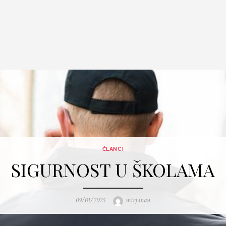
ČLANCI
SIGURNOST U ŠKOLAMA
Posted
Author
09/01/2025
mirjanan
on