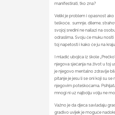
manifestirati, tko zna?
Veliki je problem i opasnost ako
teškoće, sumnje, dileme, straho
svojoj sredini ne nailazi na osob
odraslima. Svoju će muku nositi u 
toj napetosti i kako će ju na kraj
I mladić ubojica iz škole „Prečko
njegova sjećanja na život u toj u
je njegovo mentalno zdravlje bi
pitanje je jesu li se oni koji su s
njegovim poteškoćama. Psihijat
mnogi ni uz najbolju volju ne mo
Važno je da djeca savladaju grad
gradivo uvijek je moguće nadokn