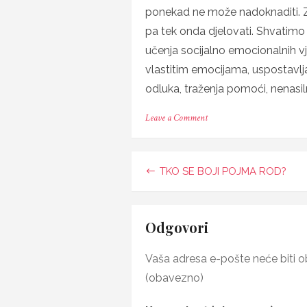
ponekad ne može nadoknaditi. Z
pa tek onda djelovati. Shvatimo
učenja socijalno emocionalnih vj
vlastitim emocijama, uspostavlj
odluka, traženja pomoći, nenasi
on
Leave a Comment
SIGURNOST
U
ŠKOLAMA
Navigacija
TKO SE BOJI POJMA ROD?
objava
Odgovori
Vaša adresa e-pošte neće biti ob
(obavezno)