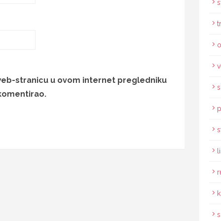
s
t
o
v
web-stranicu u ovom internet pregledniku
s
komentirao.
p
s
l
r
k
s