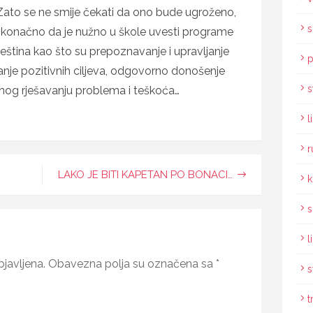
ato se ne smije čekati da ono bude ugroženo,
s
 konačno da je nužno u škole uvesti programe
eština kao što su prepoznavanje i upravljanje
p
anje pozitivnih ciljeva, odgovorno donošenje
s
lnog rješavanju problema i teškoća…
l
r
LAKO JE BITI KAPETAN PO BONACI…
k
s
l
javljena.
Obavezna polja su označena sa
*
s
t