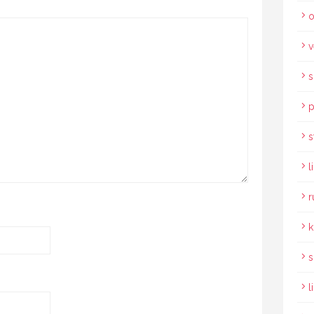
o
v
s
p
s
l
r
k
s
l