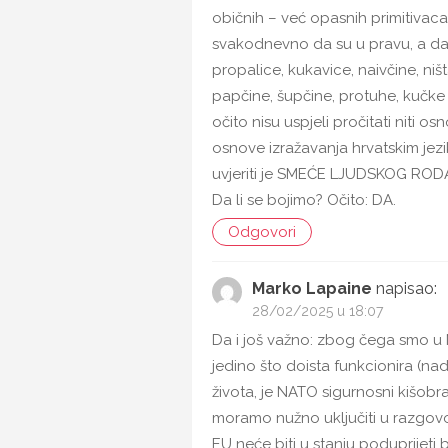
običnih – već opasnih primitivaca
svakodnevno da su u pravu, a da 
propalice, kukavice, naivčine, ništa
papčine, šupčine, protuhe, kučke i t
očito nisu uspjeli pročitati niti os
osnove izražavanja hrvatskim jez
uvjeriti je SMEĆE LJUDSKOG RODA.
Da li se bojimo? Očito: DA.
Odgovori
Marko Lapaine
napisao:
28/02/2025 u 18:07
Da i još važno: zbog čega smo u 
jedino što doista funkcionira (na
života, je NATO sigurnosni kišo
moramo nužno uključiti u razgovor
EU neće biti u stanju poduprijeti b