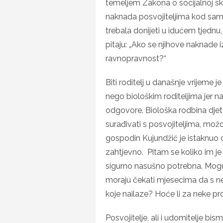
temeljem Zakona o socijalnoj s
naknada posvojiteljima kod sam
trebala donijeti u idućem tjednu, 
pitaju: „Ako se njihove naknade 
ravnopravnost?“
Biti roditelj u današnje vrijeme j
nego biološkim roditeljima jer n
odgovore. Biološka rodbina dje
surađivati s posvojiteljima, mož
gospodin Kujundžić je istaknuo d
zahtjevno. Pitam se koliko im j
sigurno nasušno potrebna. Mogu l
moraju čekati mjesecima da s 
koje nailaze? Hoće li za neke p
Posvojitelje, ali i udomitelje bis