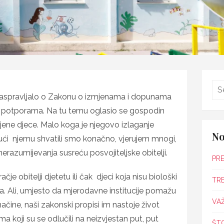
 raspravljalo o Zakonu o izmjenama i dopunama
kim potporama. Na tu temu oglasio se gospodin
jene djece. Malo koga je njegovo izlaganje
No
ući njemu shvatili smo konačno, vjerujem mnogi,
nerazumijevanja susreću posvojiteljske obitelji.
PRE
zračje obitelji djetetu ili čak djeci koja nisu biološki
TR
ka. Ali, umjesto da mjerodavne institucije pomažu
VAŽ
ačine, naši zakonski propisi im nastoje život
a koji su se odlučili na neizvjestan put, put
ŠT