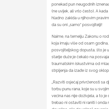
ponekad pun neugodnih iznenađe
(ne uvijek, ali vrlo često). A ka
hladno zakida u njihovim pravima,
da su oni „samo“ posvojitelji!
Naime, na temelju Zakonu o rodil
koja imaju više od osam godina,
posvojiteljskog dopusta, što je uist
starije duže je čekalo na posvajan
traumatskim iskustvima od mlađ
strpljenja da izađe iz svog oklo
„Razviti osjećaj privrženosti sa 
torbu punu rana, koje su u svoji
većina nas nije doživjela, a to je d
trebao ni ostaviti ni raniti i ond