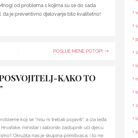
 Mnogi od problema s kojima su se do sada
v
iti, da je preventivno djelovanje bilo kvalitetno!
s
p
POSLIJE MENE POTOP!
s
l
 POSVOJITELJ-KAKO TO
r
”
k
s
l
bleme koji se “nisu ni trebali pojaviti”, a iza leđa
Hrvatske, ministar i saborski zastupnik uči djecu
s
o? Okružila nas je skupina primitivaca, i to ne