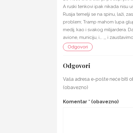
A ruski tenkovi ipak nikada nisu uš
Rusija temelji se na spinu, laži, za
problem; Tramp mahom lupa glupo
medij, kao i svakog milijardera. 
avione, municiju, i…. ,,, i zaustavi
Odgovori
Odgovori
Vaša adresa e-pošte neće biti ob
(obavezno)
Komentar
* (obavezno)