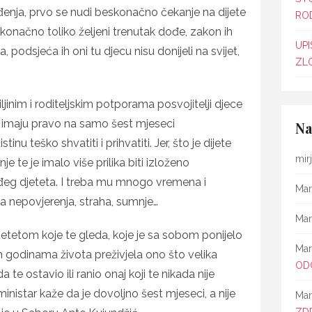
nja, prvo se nudi beskonačno čekanje na dijete
ROD
da konačno toliko željeni trenutak dođe, zakon ih
UPI
 podsjeća ih oni tu djecu nisu donijeli na svijet,
ZL
jinim i roditeljskim potporama posvojitelji djece
 imaju pravo na samo šest mjeseci
Na
inu teško shvatiti i prihvatiti. Jer, što je dijete
mir
je te je imalo više prilika biti izloženo
eg djeteta. I treba mu mnogo vremena i
Mar
pa nepovjerenja, straha, sumnje…
Mar
djetetom koje te gleda, koje je sa sobom ponijelo
Mar
m godinama života preživjela ono što velika
OD
a te ostavio ili ranio onaj koji te nikada nije
a ministar kaže da je dovoljno šest mjeseci, a nije
Mar