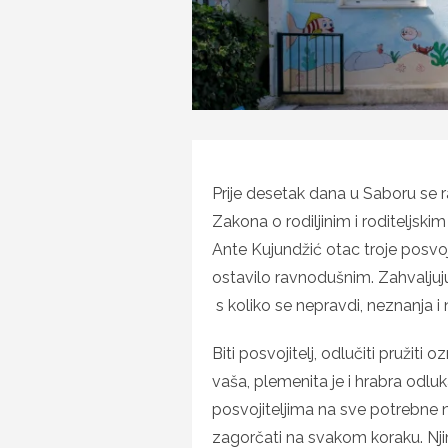
Prije desetak dana u Saboru se
Zakona o rodiljinim i roditeljs
Ante Kujundžić otac troje posvo
ostavilo ravnodušnim. Zahvaljuj
s koliko se nepravdi, neznanja i 
Biti posvojitelj, odlučiti pružiti o
vaša, plemenita je i hrabra odlu
posvojiteljima na sve potrebne n
zagorčati na svakom koraku. Njim