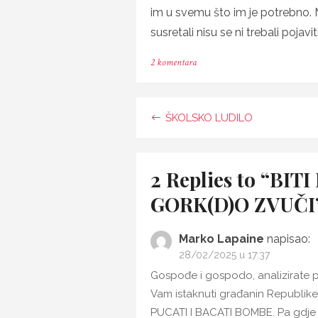
im u svemu što im je potrebno.
susretali nisu se ni trebali pojav
za
2 komentara
BITI
POSVOJITELJ-
KAKO
TO
Navigacija
ŠKOLSKO LUDILO
GORK(D)O
ZVUČI
objava
2 Replies to “
BITI
GORK(D)O ZVUČI
Marko Lapaine
napisao:
28/02/2025 u 17:37
Gospođe i gospodo, analizirate pro
Vam istaknuti građanin Republike 
PUCATI I BACATI BOMBE. Pa gdje sm