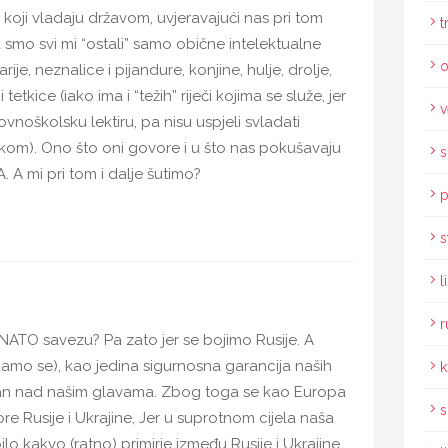
 koji vladaju državom, uvjeravajući nas pri tom
t
smo svi mi “ostali” samo obične intelektualne
o
rije, neznalice i pijandure, konjine, hulje, drolje,
etkice (iako ima i “težih” riječi kojima se služe, jer
v
novnoškolsku lektiru, pa nisu uspjeli svladati
ikom). Ono što oni govore i u što nas pokušavaju
s
 A mi pri tom i dalje šutimo?
p
s
l
r
NATO savezu? Pa zato jer se bojimo Rusije. A
damo se), kao jedina sigurnosna garancija naših
k
bran nad našim glavama. Zbog toga se kao Europa
s
e Rusije i Ukrajine, Jer u suprotnom cijela naša
ilo kakvo (ratno) primirje između Rusije i Ukrajine.