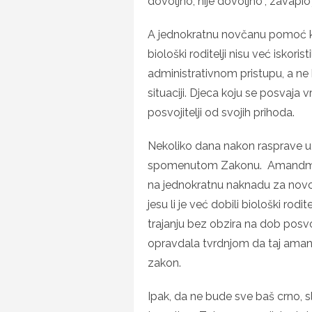
dovoljno, nije dovoljno”, zavapio
A jednokratnu novčanu pomoć ko
biološki roditelji nisu već iskoris
administrativnom pristupu, a ne 
situaciji. Djeca koju se posvaja 
posvojitelji od svojih prihoda.
Nekoliko dana nakon rasprave u 
spomenutom Zakonu. Amandman
na jednokratnu naknadu za novo
jesu li je već dobili biološki rodi
trajanju bez obzira na dob posvo
opravdala tvrdnjom da taj aman
zakon.
Ipak, da ne bude sve baš crno, sl