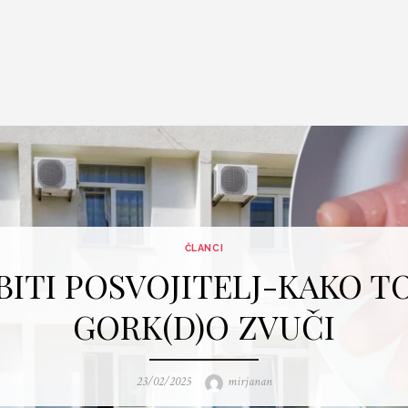
ČLANCI
BITI POSVOJITELJ-KAKO T
GORK(D)O ZVUČI
Posted
Author
23/02/2025
mirjanan
on