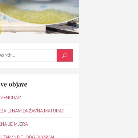
Search
SEARCH
for:
ve objave
VENCIJA!?
EBA LI NAM DRŽAVNA MATURA?
NA JE MJERA!
O ZNAČI BITI ODGOVORAN