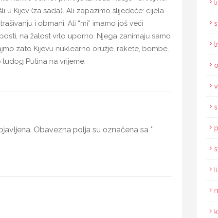
l
li u Kijev (za sada). Ali zapazimo slijedeće: cijela
strašivanju i obmani. Ali “mi” imamo još veći
s
sti, na žalost vrlo uporno. Njega zanimaju samo
t
Dajmo zato Kijevu nuklearno oružje, rakete, bombe,
mo ludog Putina na vrijeme.
o
v
s
p
javljena.
Obavezna polja su označena sa
*
s
l
r
k