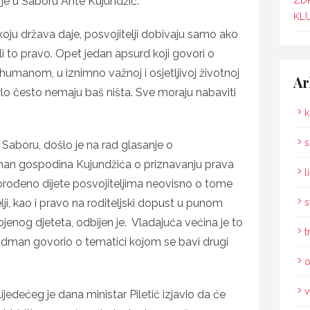
 je u Saboru
Ante Kujundžić.
ZD
KLU
ju država daje, posvojitelji dobivaju samo ako
tili to pravo. Opet jedan apsurd koji govori o
humanom, u iznimno važnoj i osjetljivoj životnoj
Ar
vrlo često nemaju baš ništa. Sve moraju nabaviti
k
s
Saboru, došlo je na rad glasanje o
 gospodina Kujundžića o priznavanju prava
l
rođeno dijete posvojiteljima neovisno o tome
telji, kao i pravo na roditeljski dopust u punom
s
jenog djeteta, odbijen je. Vladajuća većina je to
t
dman govorio o tematici kojom se bavi drugi
o
v
ijedećeg je dana ministar Piletić izjavio da će