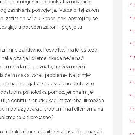
krbi, biti omogućena jednokratna novčana
s
og zasnivanja posvojenja. Vlada bi taj zakon
p
a zatim ga šalje u Sabor. Ipak, posvojitelji se
izdvajaju u poseban zakon – gdje je tu
s
l
e iznimno zahtjevno. Posvojiteljima je još teže
r
a neka pitanja i dileme nikada neće naći
teta možda nije poznata, možda ne želi
k
da će im čak stvarati probleme. Na primjer,
s
a je naći pedijatra za posvojeno dijete vrlo
e dostupna psihološka pomoć, jer ona im je
l
i je dobiti u trenutku kad im zatreba ili možda
nekim porazgovaraju problemima i dilemama na
s
robleme to biti prekasno?
t
mo trebali iznimno cijeniti, ohrabrivati i pomagati
o