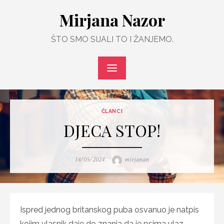
Skip
Mirjana Nazor
to
content
ŠTO SMO SIJALI TO I ŽANJEMO.
ČLANCI
DJECA STOP!
Posted
Author
14/05/2024
mirjanan
on
Ispred jednog britanskog puba osvanuo je natpis
kojim vlasnik daje do znanja da je psima ulaz