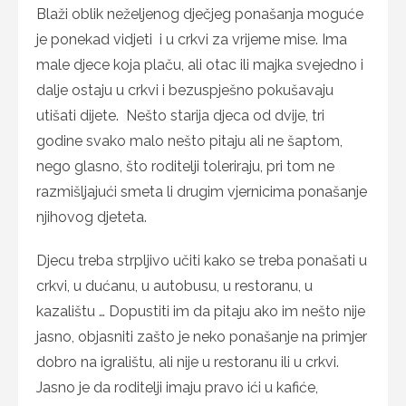
Blaži oblik neželjenog dječjeg ponašanja moguće
je ponekad vidjeti i u crkvi za vrijeme mise. Ima
male djece koja plaču, ali otac ili majka svejedno i
dalje ostaju u crkvi i bezuspješno pokušavaju
utišati dijete. Nešto starija djeca od dvije, tri
godine svako malo nešto pitaju ali ne šaptom,
nego glasno, što roditelji toleriraju, pri tom ne
razmišljajući smeta li drugim vjernicima ponašanje
njihovog djeteta.
Djecu treba strpljivo učiti kako se treba ponašati u
crkvi, u dućanu, u autobusu, u restoranu, u
kazalištu … Dopustiti im da pitaju ako im nešto nije
jasno, objasniti zašto je neko ponašanje na primjer
dobro na igralištu, ali nije u restoranu ili u crkvi.
Jasno je da roditelji imaju pravo ići u kafiće,