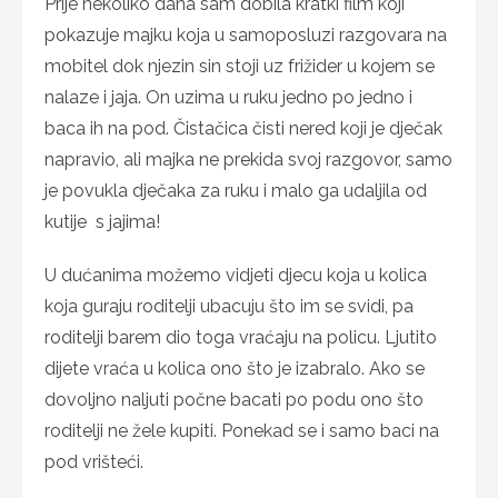
Prije nekoliko dana sam dobila kratki film koji
pokazuje majku koja u samoposluzi razgovara na
mobitel dok njezin sin stoji uz frižider u kojem se
nalaze i jaja. On uzima u ruku jedno po jedno i
baca ih na pod. Čistačica čisti nered koji je dječak
napravio, ali majka ne prekida svoj razgovor, samo
je povukla dječaka za ruku i malo ga udaljila od
kutije s jajima!
U dućanima možemo vidjeti djecu koja u kolica
koja guraju roditelji ubacuju što im se svidi, pa
roditelji barem dio toga vraćaju na policu. Ljutito
dijete vraća u kolica ono što je izabralo. Ako se
dovoljno naljuti počne bacati po podu ono što
roditelji ne žele kupiti. Ponekad se i samo baci na
pod vrišteći.