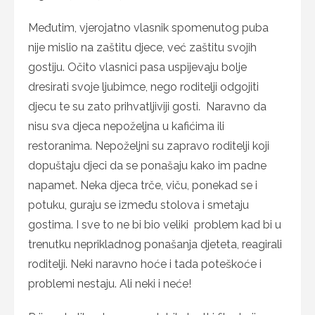
Međutim, vjerojatno vlasnik spomenutog puba
nije mislio na zaštitu djece, već zaštitu svojih
gostiju. Očito vlasnici pasa uspijevaju bolje
dresirati svoje ljubimce, nego roditelji odgojiti
djecu te su zato prihvatljiviji gosti. Naravno da
nisu sva djeca nepoželjna u kafićima ili
restoranima. Nepoželjni su zapravo roditelji koji
dopuštaju djeci da se ponašaju kako im padne
napamet. Neka djeca trče, viču, ponekad se i
potuku, guraju se između stolova i smetaju
gostima. I sve to ne bi bio veliki problem kad bi u
trenutku neprikladnog ponašanja djeteta, reagirali
roditelji. Neki naravno hoće i tada poteškoće i
problemi nestaju. Ali neki i neće!