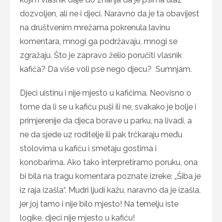
dozvoljen, ali ne i djeci. Naravno da je ta obavijest
na društvenim mrežama pokrenula lavinu
komentara, mnogi ga podržavaju, mnogi se
zgražaju. Što je zapravo želio poručiti vlasnik
kafića? Da više voli pse nego djecu? Sumnjam.
Djeci uistinu i nije mjesto u kafićima. Neovisno o
tome da li se u kafiću puši ili ne, svakako je bolje i
primjerenije da djeca borave u parku, na livadi, a
ne da sjede uz roditelje ili pak trčkaraju među
stolovima u kafiću i smetaju gostima i
konobarima. Ako tako interpretiramo poruku, ona
bi bila na tragu komentara poznate izreke: „Šiba je
iz raja izašla“. Mudri ljudi kažu, naravno da je izašla,
jer joj tamo i nije bilo mjesto! Na temelju iste
logike, djeci nije mjesto u kafiću!