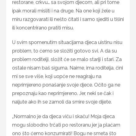
restorane, crkvu… sa svojom djecom, ali pri tome
ipak morali misliti i na druge. Na one koji žele u
miru razgovarati ili nešto čitati i samo sjediti u tišini
ili koncentrirano pratiti misu.
U svim spomenutim situacijama djeca uistinu nisu
problem, to ćemo se složiti gotovo svi. A da su
problem roditelji, složit će se malo stariji i stari. Za
ostale nisam baš sigurna. Naime, ima roditelja, čini
mi se sve više, koji uopće ne reagiraju na
neprimjereno ponašanje svoje djece. Očito ga ne
prepoznaju kao neprimjereno. Jer, neki se čak i
naljute ako ih se zamoli da smire svoje dijete.
„Normalno je da djeca viču i skaču! Moja djeca
mogu slobodno trčati po restoranu jer ja plaćam
ono što ćemo konzumirati! Bogu ne smeta što