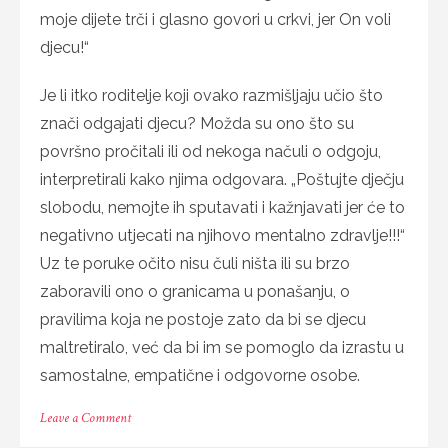
moje dijete trči i glasno govori u crkvi, jer On voli
djecu!“
Je li itko roditelje koji ovako razmišljaju učio što
znači odgajati djecu? Možda su ono što su
površno pročitali ili od nekoga načuli o odgoju,
interpretirali kako njima odgovara. „Poštujte dječju
slobodu, nemojte ih sputavati i kažnjavati jer će to
negativno utjecati na njihovo mentalno zdravlje!!!“
Uz te poruke očito nisu čuli ništa ili su brzo
zaboravili ono o granicama u ponašanju, o
pravilima koja ne postoje zato da bi se djecu
maltretiralo, već da bi im se pomoglo da izrastu u
samostalne, empatične i odgovorne osobe.
on
Leave a Comment
DJECA