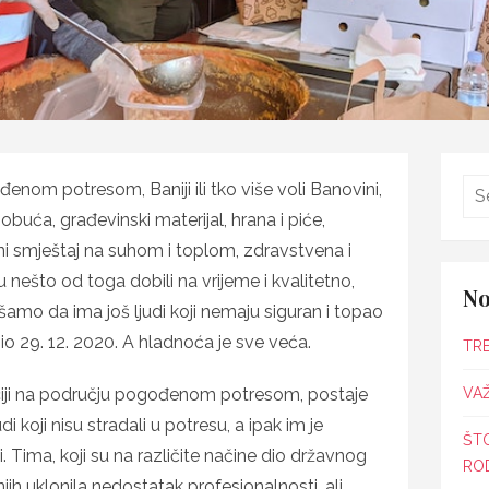
nom potresom, Baniji ili tko više voli Banovini,
obuća, građevinski materijal, hrana i piće,
ni smještaj na suhom i toplom, zdravstvena i
 nešto od toga dobili na vrijeme i kvalitetno,
No
amo da ima još ljudi koji nemaju siguran i topao
io 29. 12. 2020. A hladnoća je sve veća.
TR
uaciji na području pogođenom potresom, postaje
VAŽ
udi koji nisu stradali u potresu, a ipak im je
ŠT
Tima, koji su na različite načine dio državnog
ROD
jih uklonila nedostatak profesionalnosti, ali