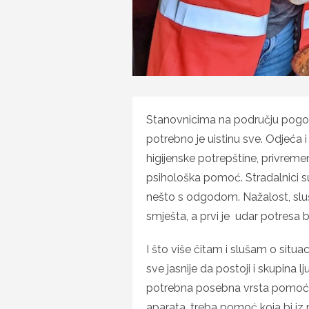
Stanovnicima na području pogođe
potrebno je uistinu sve. Odjeća i 
higijenske potrepštine, privreme
psihološka pomoć. Stradalnici su
nešto s odgodom. Nažalost, sluš
smješta, a prvi je udar potresa b
I što više čitam i slušam o sit
sve jasnije da postoji i skupina lj
potrebna posebna vrsta pomoći. 
aparata, treba pomoć koja bi iz n