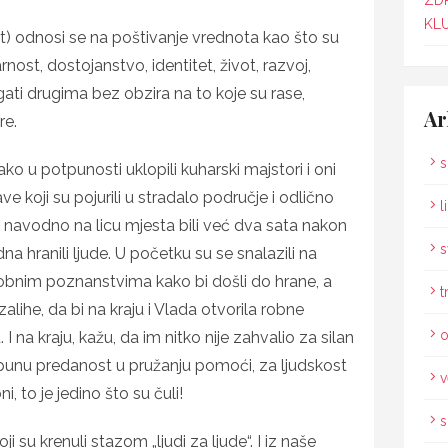
ZD
KLU
) odnosi se na poštivanje vrednota kao što su
nost, dostojanstvo, identitet, život, razvoj,
ti drugima bez obzira na to koje su rase,
Ar
re.
s
kako u potpunosti uklopili kuharski majstori i oni
ave koji su pojurili u stradalo područje i odlično
l
su navodno na licu mjesta bili već dva sata nakon
s
a hranili ljude. U početku su se snalazili na
osobnim poznanstvima kako bi došli do hrane, a
t
alihe, da bi na kraju i Vlada otvorila robne
o
I na kraju, kažu, da im nitko nije zahvalio za silan
otpunu predanost u pružanju pomoći, za ljudskost
v
i, to je jedino što su čuli!
s
i su krenuli stazom „ljudi za ljude“. I iz naše