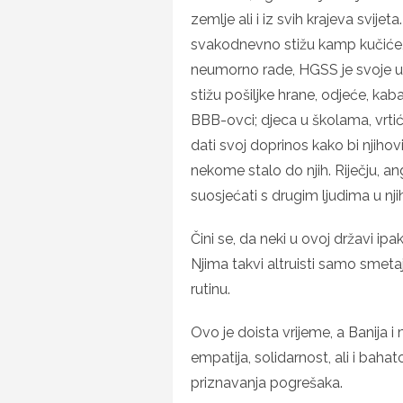
zemlje ali i iz svih krajeva svijet
svakodnevno stižu kamp kučiće, 
neumorno rade, HGSS je svoje 
stižu pošiljke hrane, odjeće, ka
BBB-ovci; djeca u školama, vrt
dati svoj doprinos kako bi njihovi 
nekome stalo do njih. Riječju, anga
suosjećati s drugim ljudima u njih
Čini se, da neki u ovoj državi ipa
Njima takvi altruisti samo smet
rutinu.
Ovo je doista vrijeme, a Banija i
empatija, solidarnost, ali i bah
priznavanja pogrešaka.