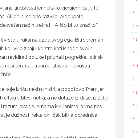
ijanju ljudskosti jer nekako vjerujem da je to
s
. Ali da bi se ono razvilo, propupalo i
ekvatan način tretirati. A što bi to značilo?
p
s
i čvrsto u rukama uzde svog ega. Biti spreman
h koji više znaju, kontrolirati ishode svojih
l
man revidirati odluke i priznati pogreške. Istinski
eli nesreću, čak traumu, slušati i pokušati
r
žnije.
k
e koje izriču neki ministri, a pogotovo Premijer
s
 čitaju s blesimetra, a ne dolaze iz duše, iz želje
l
 i razumijevanje. A nama kršćanima, a ima nas
ost je dužnost, rekla bih, čak bitna odrednica
s
t