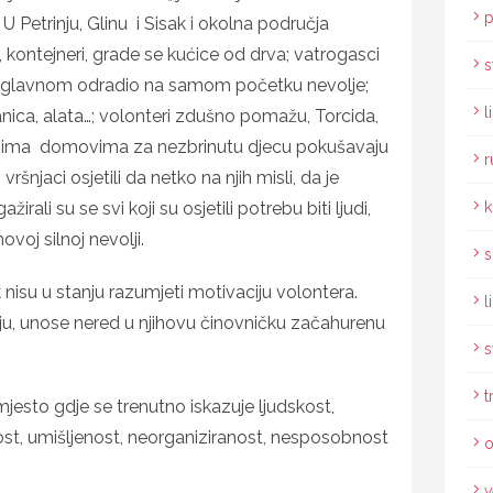
p
a. U Petrinju, Glinu i Sisak i okolna područja
kontejneri, grade se kućice od drva; vatrogasci
s
uglavnom odradio na samom početku nevolje;
l
banica, alata…; volonteri zdušno pomažu, Torcida,
ićima domovima za nezbrinutu djecu pokušavaju
r
vršnjaci osjetili da netko na njih misli, da je
žirali su se svi koji su osjetili potrebu biti ljudi,
k
ovoj silnoj nevolji.
s
k nisu u stanju razumjeti motivaciju volontera.
l
aju, unose nered u njihovu činovničku začahurenu
s
t
 mjesto gdje se trenutno iskazuje ljudskost,
atost, umišljenost, neorganiziranost, nesposobnost
o
v