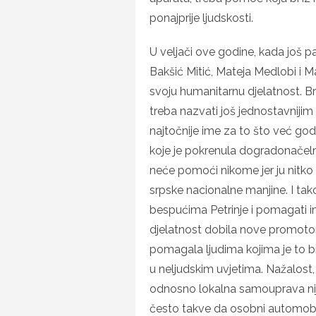
ponajprije ljudskosti.
U veljači ove godine, kada još pa
Bakšić Mitić, Mateja Medlobi i 
svoju humanitarnu djelatnost. Br
treba nazvati još jednostavnijim
najtočnije ime za to što već godin
koje je pokrenula dogradonačelni
neće pomoći nikome jer ju nitko z
srpske nacionalne manjine. I tako
bespućima Petrinje i pomagati i
djelatnost dobila nove promotori
pomagala ljudima kojima je to bil
u neljudskim uvjetima. Nažalost
odnosno lokalna samouprava nije 
često takve da osobni automobi