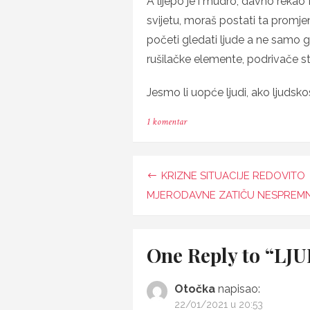
A lijepo je i mudro, davno rekao
svijetu, moraš postati ta promj
početi gledati ljude a ne samo gl
rušilačke elemente, podrivače st
Jesmo li uopće ljudi, ako ljuds
na
1 komentar
LJUDI
ZA
LJUDE
Navigacija
KRIZNE SITUACIJE REDOVITO
objava
MJERODAVNE ZATIČU NESPREM
One Reply to “LJ
Otočka
napisao:
22/01/2021 u 20:53