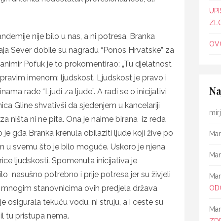
UPI
ZL
ndemije nije bilo u nas, a ni potresa, Branka
OVO
Maja Sever dobile su nagradu “Ponos Hrvatske” za
animir Pofuk je to prokomentirao: „Tu djelatnost
 pravim imenom: ljudskost. Ljudskost je pravo i
Na
ama rade “Ljudi za ljude”. A radi se o inicijativi
ca Gline shvativši da sjedenjem u kancelariji
mir
a ništa ni ne pita. Ona je naime birana iz reda
 je gđa Branka krenula obilaziti ljude koji žive po
Mar
m u svemu što je bilo moguće. Uskoro je njena
Mar
ce ljudskosti. Spomenuta inicijativa je
o nasušno potrebno i prije potresa jer su živjeli
Mar
, mnogim stanovnicima ovih predjela država
OD
osigurala tekuću vodu, ni struju, a i ceste su
Mar
l tu pristupa nema.