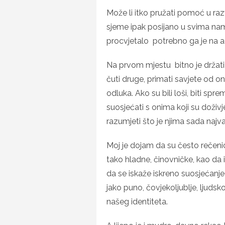
Može li itko pružati pomoć u razv
sjeme ipak posijano u svima nama
procvjetalo potrebno ga je na ad
Na prvom mjestu bitno je držat
čuti druge, primati savjete od oni
odluka. Ako su bili loši, biti spre
suosjećati s onima koji su doživj
razumjeti što je njima sada najva
Moj je dojam da su često rečenic
tako hladne, činovničke, kao da ih
da se iskaže iskreno suosjećanje
jako puno, čovjekoljublje, ljudsk
našeg identiteta.