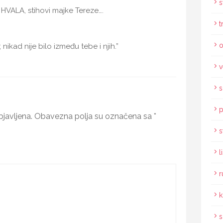
s
 HVALA, stihovi majke Tereze….
t
o
nikad nije bilo između tebe i njih.”
v
s
p
javljena.
Obavezna polja su označena sa
*
s
l
r
k
s