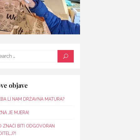
Search
SEARCH
for:
ve objave
EBA LI NAM DRŽAVNA MATURA?
NA JE MJERA!
O ZNAČI BITI ODGOVORAN
ITELJ?!