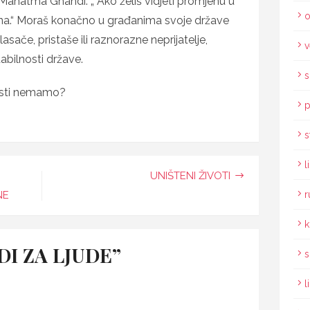
 Mahatma Ghandi: „ Ako želiš vidjeti promjenu u
o
ena.“ Moraš konačno u građanima svoje države
asače, pristaše ili raznorazne neprijatelje,
v
abilnosti države.
s
kosti nemamo?
p
s
l
UNIŠTENI ŽIVOTI
NE
r
k
UDI ZA LJUDE”
s
l