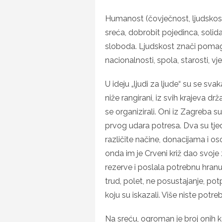
Humanost (čovječnost, ljudskost
sreća, dobrobit pojedinca, solidar
sloboda. Ljudskost znači pomaga
nacionalnosti, spola, starosti, vje
U ideju „ljudi za ljude“ su se sva
niže rangirani, iz svih krajeva drž
se organizirali. Oni iz Zagreba 
prvog udara potresa. Dva su tjedn
različite načine, donacijama i 
onda im je Crveni križ dao svoje z
rezerve i poslala potrebnu hranu. 
trud, polet, ne posustajanje, p
koju su iskazali. Više niste potrebn
Na sreću, ogroman je broj onih koj